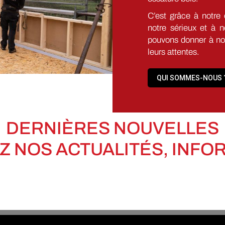
C’est grâce à notre
notre sérieux et à n
pouvons donner à nos 
leurs attentes.
QUI SOMMES-NOUS 
DERNIÈRES NOUVELLES
 NOS ACTUALITÉS, INFORM
AX Social Stream:
There is no feed data to display!