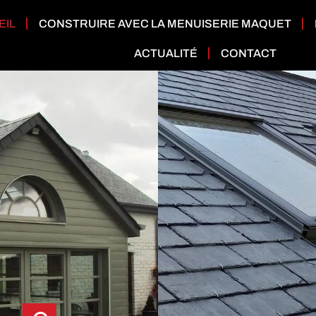
EIL
CONSTRUIRE AVEC LA MENUISERIE MAQUET
ACTUALITÉ
CONTACT
TOITURE
MENUISERIE
Couverture ardoise / tui
EXTÉRIEURE
Toiture plate
Fenêtre de toi
PVC / Alu / Moustiquaire
Isolation de toit
Porte de garage
ction solaire / Volet