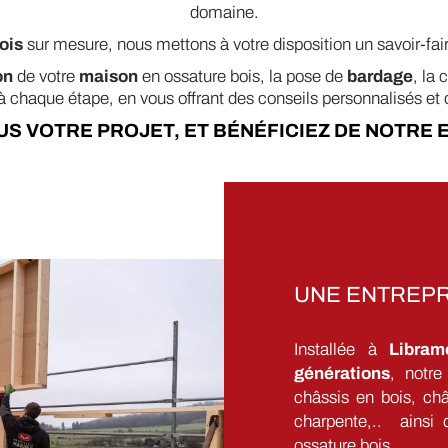
domaine.
ois
sur mesure, nous mettons à votre disposition un savoir-fair
on
de votre
maison
en ossature bois, la pose de
bardage
, la 
chaque étape, en vous offrant des conseils personnalisés et d
S VOTRE PROJET, ET BÉNÉFICIEZ DE NOTRE 
UNE ENTREPRI
Installée à
Libram
générations
, notre
châssis en bois, châ
charpente,.. ainsi 
ossature bois.