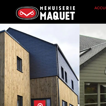
ACCU
CONSTRUCTION BOIS
Ossature bois / Extension / Rehausse
Charpente
Châssis 
Bardage
Terrasse
Prote
Carport / Poolhouses / Abri de jardin