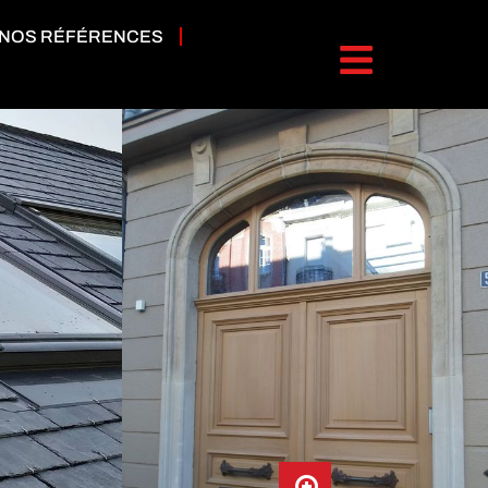
NOS RÉFÉRENCES
le / acier
FABRIQUANT CHÂSSIS
BOIS
t
Fabriquant châssis bois
ure
Avantages du bois